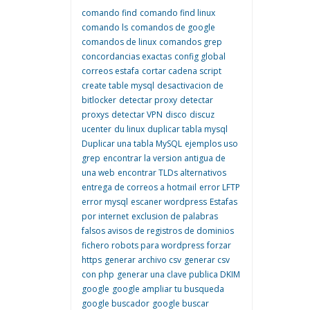
comando find
comando find linux
comando ls
comandos de google
comandos de linux
comandos grep
concordancias exactas
config global
correos estafa
cortar cadena script
create table mysql
desactivacion de
bitlocker
detectar proxy
detectar
proxys
detectar VPN
disco
discuz
ucenter
du linux
duplicar tabla mysql
Duplicar una tabla MySQL
ejemplos uso
grep
encontrar la version antigua de
una web
encontrar TLDs alternativos
entrega de correos a hotmail
error LFTP
error mysql
escaner wordpress
Estafas
por internet
exclusion de palabras
falsos avisos de registros de dominios
fichero robots para wordpress
forzar
https
generar archivo csv
generar csv
con php
generar una clave publica DKIM
google
google ampliar tu busqueda
google buscador
google buscar