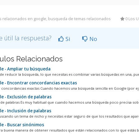
 relacionados en google, busqueda de temas relacionados
0 Los U
e útil la respuesta?
Si
No
culos Relacionados
e - Ampliar tu búsqueda
 de reducir la búsqueda, lo que necesitas es combinar varias búsquedas en una, pue
e - Encontrar concordancias exactas
 concordancias exactas Cuando hacemos una búsqueda sencilla en Google (por ej
e - Exclusión de palabras
 de palabras Es muy habitual que cuando hacemos una búsqueda poco precisa sobr
e - Inclusión de palabras
buscando un tema de nicho y necesitas estar seguro de que los resultados que apare
e - Buscar sinónimos
tra buena manera de obtener resultados que están relacionados con lo que estás b