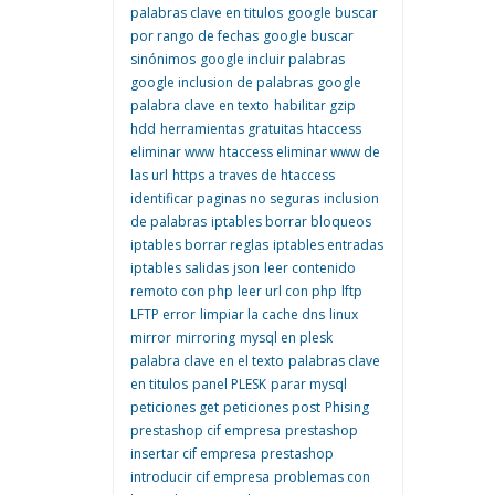
palabras clave en titulos
google buscar
por rango de fechas
google buscar
sinónimos
google incluir palabras
google inclusion de palabras
google
palabra clave en texto
habilitar gzip
hdd
herramientas gratuitas
htaccess
eliminar www
htaccess eliminar www de
las url
https a traves de htaccess
identificar paginas no seguras
inclusion
de palabras
iptables borrar bloqueos
iptables borrar reglas
iptables entradas
iptables salidas
json
leer contenido
remoto con php
leer url con php
lftp
LFTP error
limpiar la cache dns
linux
mirror
mirroring
mysql en plesk
palabra clave en el texto
palabras clave
en titulos
panel PLESK
parar mysql
peticiones get
peticiones post
Phising
prestashop cif empresa
prestashop
insertar cif empresa
prestashop
introducir cif empresa
problemas con