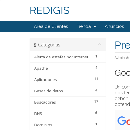
REDIGIS
Área de Clientes
Tienda
Anuncios
Pr
Categorías
1
Alerta de estafas por internet
Administr
4
Apache
Goo
11
Aplicaciones
Un com
4
Bases de datos
dos tem
deben e
17
Buscadores
obtendr
6
DNS
1
Dominios