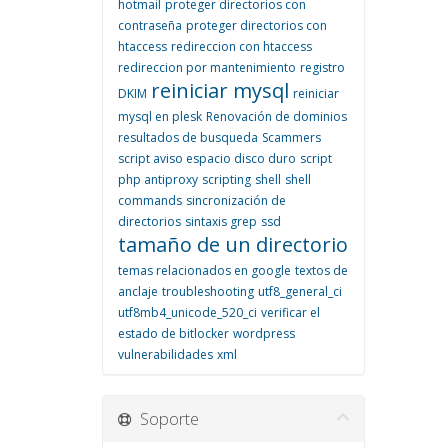
hotmail
proteger directorios con
contraseña
proteger directorios con
htaccess
redireccion con htaccess
redireccion por mantenimiento
registro
reiniciar mysql
DKIM
reiniciar
mysql en plesk
Renovación de dominios
resultados de busqueda
Scammers
script aviso espacio disco duro
script
php antiproxy
scripting
shell
shell
commands
sincronización de
directorios
sintaxis grep
ssd
tamaño de un directorio
temas relacionados en google
textos de
anclaje
troubleshooting
utf8_general_ci
utf8mb4_unicode_520_ci
verificar el
estado de bitlocker
wordpress
vulnerabilidades
xml
Soporte