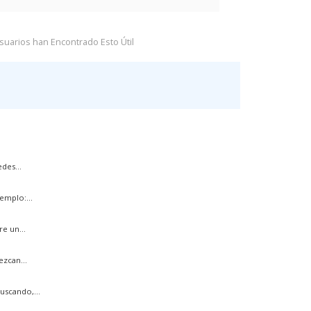
suarios han Encontrado Esto Útil
des...
emplo:...
e un...
zcan...
uscando,...