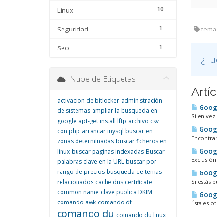
10
Linux
1
Seguridad
temas
1
Seo
¿Fu
Nube de Etiquetas
Artí
activacion de bitlocker
administración
Googl
de sistemas
ampliar la busqueda en
Si en vez
google
apt-get install lftp
archivo csv
Googl
con php
arrancar mysql
buscar en
Encontrar
zonas determinadas
buscar ficheros en
Googl
linux
buscar paginas indexadas
Buscar
Exclusión
palabras clave en la URL
buscar por
rango de precios
busqueda de temas
Googl
relacionados
cache dns
certificate
Si estás 
common name
clave publica DKIM
Googl
comando awk
comando df
Ésta es o
comando du
comando du linux