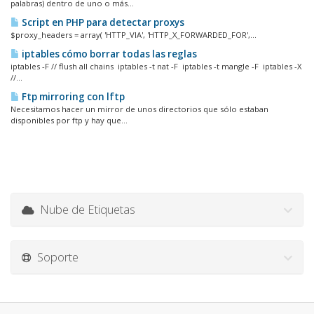
palabras) dentro de uno o más...
Script en PHP para detectar proxys
$proxy_headers = array( 'HTTP_VIA', 'HTTP_X_FORWARDED_FOR',...
iptables cómo borrar todas las reglas
iptables -F // flush all chains iptables -t nat -F iptables -t mangle -F iptables -X
//...
Ftp mirroring con lftp
Necesitamos hacer un mirror de unos directorios que sólo estaban
disponibles por ftp y hay que...
Nube de Etiquetas
Soporte