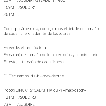
25M ./SUBDIR1/SYSADMIT.file02
169M ./SUBDIR1
361M .
Con el parámetro -a, conseguimos el detalle de tamaño
de cada fichero, además de los totales.
En verde, el tamaño total.
En naranja, el tamaño de los directorios y subdirectorios.
El resto, el tamaño de cada fichero.
D) Ejecutamos: du -h --max-depth=1
[root@LINUX1 SYSADMIT]# du -h --max-depth=1
121M ./SUBDIR3
73M ./SUBDIR2