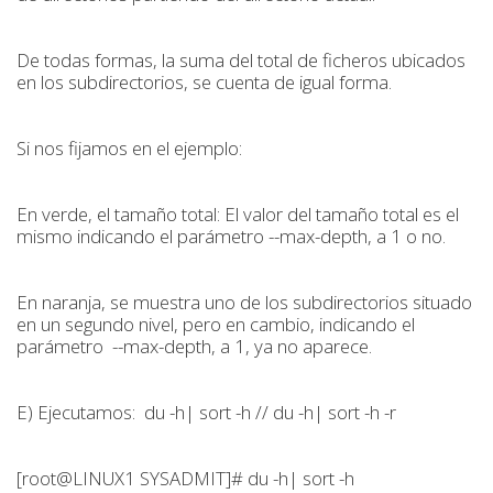
De todas formas, la suma del total de ficheros ubicados
en los subdirectorios, se cuenta de igual forma.
Si nos fijamos en el ejemplo:
En verde, el tamaño total: El valor del tamaño total es el
mismo indicando el parámetro --max-depth, a 1 o no.
En naranja, se muestra uno de los subdirectorios situado
en un segundo nivel, pero en cambio, indicando el
parámetro --max-depth, a 1, ya no aparece.
E) Ejecutamos: du -h| sort -h // du -h| sort -h -r
[root@LINUX1 SYSADMIT]# du -h| sort -h