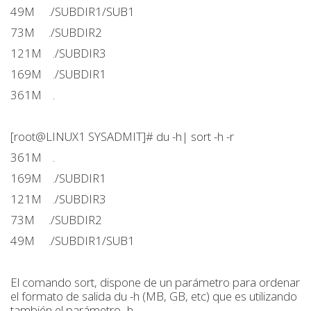
49M ./SUBDIR1/SUB1
73M ./SUBDIR2
121M ./SUBDIR3
169M ./SUBDIR1
361M .
[root@LINUX1 SYSADMIT]# du -h| sort -h -r
361M .
169M ./SUBDIR1
121M ./SUBDIR3
73M ./SUBDIR2
49M ./SUBDIR1/SUB1
El comando sort, dispone de un parámetro para ordenar
el formato de salida du -h (MB, GB, etc) que es utilizando
también el parámetro -h.