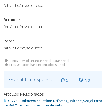
/etc/init.d/mysqld restart
Arrancar
/etc/init.d/mysqld start
Parar
/etc/init.d/mysqld stop
reiniciar mysql, arrancar mysql, parar mysql
1 Los Usuarios han Encontrado Esto Útil
¿Fue útil la respuesta?
Si
No
Artículos Relacionados
#1273 – Unknown collation: ‘utf8mb4_unicode_520_ci’ Error
de MySQL en las migraciones de webs